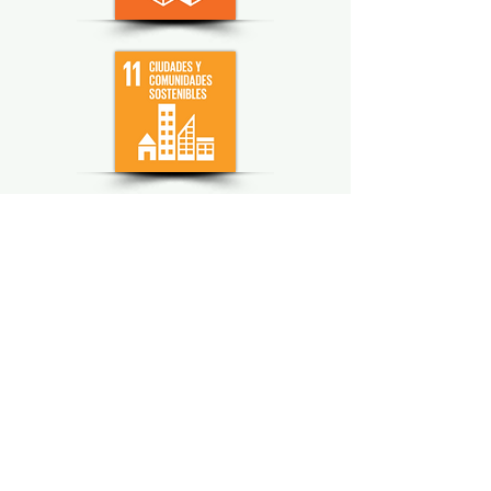
Paseo General Escalón No. 4834,
San Salvador, El Salvador, C.A.